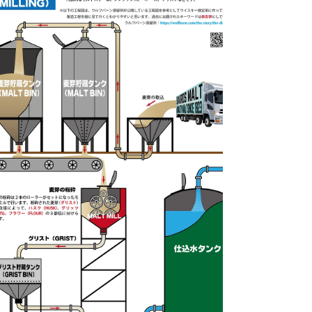
える親善大使のことで、2022年４月に新設
され、ウイスキー検定協力店の中から任命さ
れました。 https://whiskykentei.online/