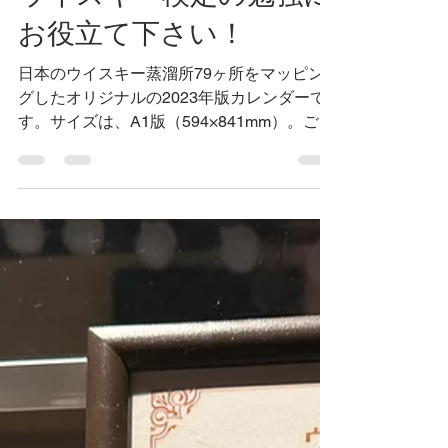
2023年2月6日
読了時間: 1分
ウイスキー検定の勉強に
お役立て下さい！
日本のウイスキー蒸溜所79ヶ所をマッピン
グしたオリジナルの2023年版カレンダーで
す。サイズは、A1版（594×841mm）。ご来
店のお客様で、ご希望される方にお配りして
います。数量限定ですので、無くなり次第、
終了となります。