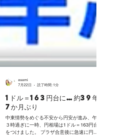
asami
7月22日
読了時間: 1分
1ドル＝163円台に…約39年
7か月ぶり
中東情勢をめぐる不安から円安が進み、午前
３時過ぎに一時、円相場は1ドル＝163円台