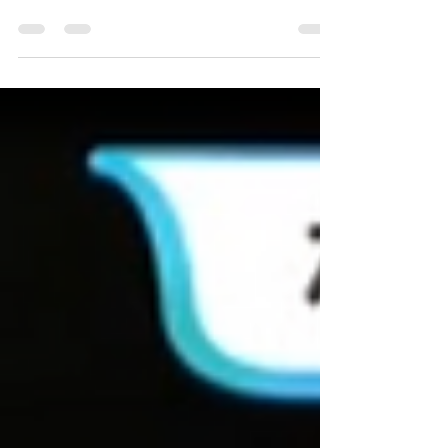
をつけました。 プラザ合意後に急速に円高
が進んだ1986年12月以来、およそ39年半ぶ
りの円安水準です。 アメリカ軍が10日連続
でイランを攻撃するなど、中東情勢が一段と
悪化するとの警戒感から「有事のドル買い」
が強まり、円安が進みました。 政府・日銀
は円売りの動きを食い止めるため、4月末か
ら5月にかけて、11兆7000億円規模の為替介
入に踏み切りましたが、その効果はすでに帳
消しとなり、介入前の水準を超えて円安が進
んでいます。 片山さつき財務相が、ここ数
週間で最も強い表現を用いて市場をけん制し
ていますが、為替市場はこの発言にほとんど
反応していないようです。 写真出典：TBS
NEWS DIG Powered by JNN