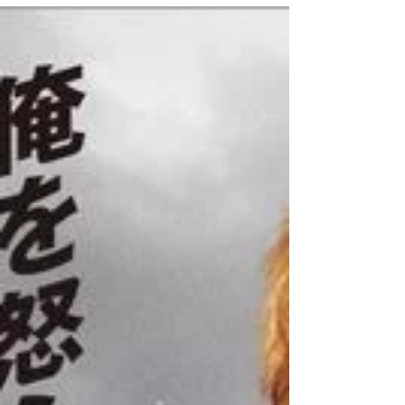
ってしまうのか」と感じた方も多かったので
はないかと思います。 それが今日、日経平
均株価は史上初めて7万円の大台を突破しま
した。 当時の急落を思い返すと、まさに隔
世の感があります。 為替市場では、1ドル＝
160円台前半で推移しており、円安基調も続
いています。 こうした環境のなかで、日本
株に対する強気ムードが改めて広がっている
印象です。 今回の上昇の背景には、アメリ
カとイランの戦闘終結に向けた合意が伝わ
り、市場に一定の安心感が広がったことがあ
ります。 加えて、日銀が追加利上げに踏み
切ったことも、金融政策の正常化が進むとい
う見方につながり、相場全体の安心材料の一
つとして受け止められました。 とはいえ、
相場を押し上げている中心がAIや半導体関連
株であるという構図は、今も変わっていませ
ん。 結局のところ、今の市場をけん引して
いるのは、次の時代を担う成長分野への期待