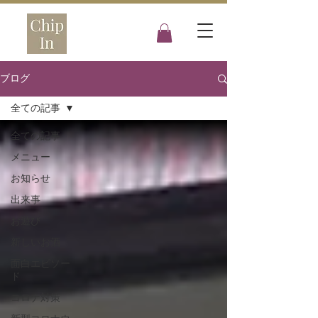
ブログ
全ての記事
全ての記事
メニュー
お知らせ
出来事
お遊び
新しいお酒
面白エピソー
ド
コロナ対策