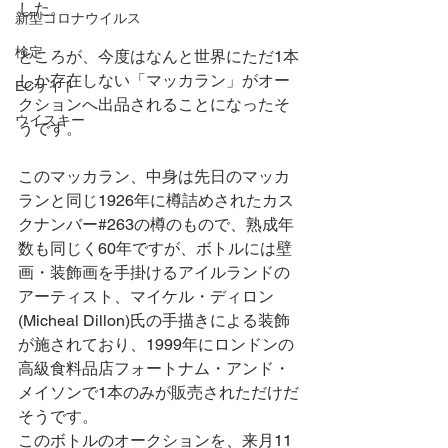
した。
新型コロナウイルス
検定
ところが、今度はなんと世界にただ1本
しか存在しない「マッカラン」がオー
ECサイト
クションへ出品されることになったそ
ウイスキー
うです。
このマッカラン、中身は先日のマッカ
ランと同じ1926年に樽詰めされたカス
クナンバー#263の樽のもので、熟成年
数も同じく60年ですが、ボトルには壁
画・装飾画を手掛けるアイルランドの
アーティスト、マイケル・ディロン
(Micheal Dillon)氏の手描きによる装飾
が施されており、1999年にロンドンの
高級食料品店フォートナム・アンド・
メイソンで1本のみが販売されただけだ
そうです。
このボトルのオークションを、来月11