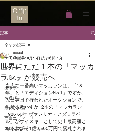
記事
全ての記事
asami
全ての記事
2018年10月16日
読了時間: 1分
世界にただ１本の「マッカ
メニュー
ラン」が競売へ
お知らせ
当店で一番高いマッカランは、「18
出来事
年」と「エディションNo.1」ですが、
お遊び
先日英国で行われたオークションで、
生産本数わずか12本の「マッカラン 
新しいお酒
1926 60年 ヴァレリオ・アダミラベ
面白エピソード
ル」がウイスキーとして史上最高額と
なるおよそ1億2,500万円で落札されま
コロナ対策