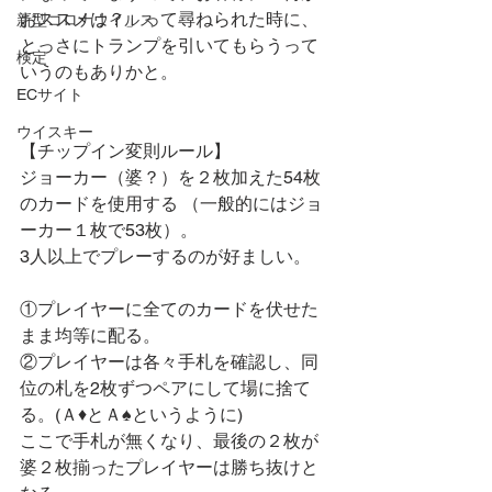
おススメは？」って尋ねられた時に、
新型コロナウイルス
とっさにトランプを引いてもらうって
検定
いうのもありかと。
ECサイト
ウイスキー
【チップイン変則ルール】
ジョーカー（婆？）を２枚加えた54枚
のカードを使用する （一般的にはジョ
ーカー１枚で53枚）。
3人以上でプレーするのが好ましい。
①プレイヤーに全てのカードを伏せた
まま均等に配る。
②プレイヤーは各々手札を確認し、同
位の札を2枚ずつペアにして場に捨て
る。(Ａ♦とＡ♠というように)
ここで手札が無くなり、最後の２枚が
婆２枚揃ったプレイヤーは勝ち抜けと