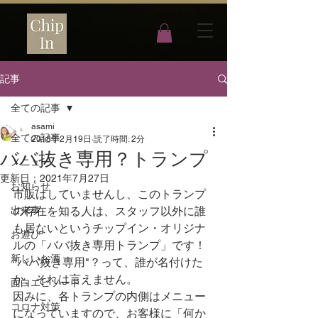
記事
全ての記事
asami
全ての記事
2018年2月19日
読了時間: 2分
ババ抜き専用？トランプ
メニュー
更新日：
2021年7月27日
お知らせ
市販はしていませんし、このトランプ
出来事
の存在を知る人は、スタッフ以外に誰
も居ないというチップイン・オリジナ
お遊び
ルの「ババ抜き専用トランプ」です！
新しいお酒
"ババ抜き専用"？って、誰が名付けた
か、それは言えません。
面白エピソード
因みに、各トランプの内側はメニュー
コロナ対策
になっていますので、お客様に「何か