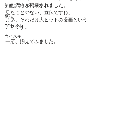
った広告が掲載されました。
新型コロナウイルス
見たことのない、宣伝ですね。
検定
まあ、それだけ大ヒットの漫画という
ECサイト
ことです。
ウイスキー
一応、揃えてみました。