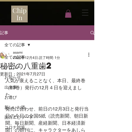
記事
全ての記事
asami
全ての記事
2020年12月4日
読了時間: 1分
秘密の八重歯2
メニュー
更新日：
2021年7月27日
お知らせ
人気が衰えることなく、本日、最終巻
出来事
（23巻）発行の12月４日を迎えまし
た。
お遊び
新しいお酒
発売に合わせ、前日の12月3日と発行当
日の今日の全国5紙（読売新聞、朝日新
面白エピソード
聞、毎日新聞、産経新聞、日本経済新
コロナ対策
聞）の朝刊に、キャラクターをあしら