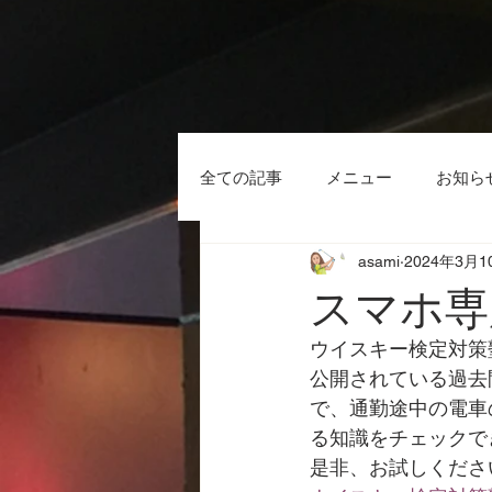
全ての記事
メニュー
お知ら
asami
2024年3月1
新型コロナウイルス
検定
スマホ専
ウイスキー検定対策
公開されている過去
で、通勤途中の電車
る知識をチェックで
是非、お試しくださ