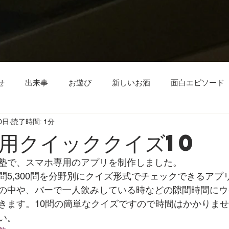
せ
出来事
お遊び
新しいお酒
面白エピソード
0日
読了時間: 1分
ECサイト
ウイスキー
用クイッククイズ10
塾で、スマホ専用のアプリを制作しました。
問5,300問を分野別にクイズ形式でチェックできるアプ
の中や、バーで一人飲みしている時などの隙間時間にウ
きます。10問の簡単なクイズですので時間はかかりま
い。