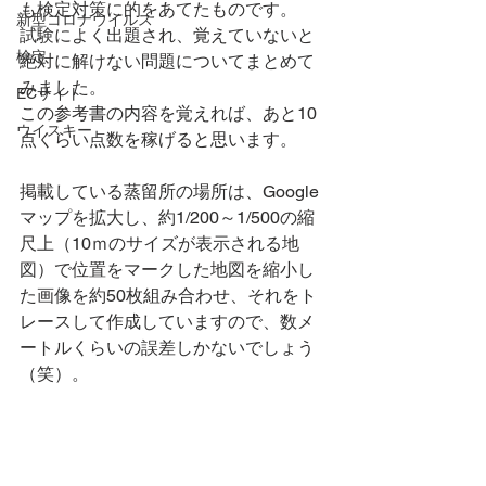
も検定対策に的をあてたものです。
新型コロナウイルス
試験によく出題され、覚えていないと
検定
絶対に解けない問題についてまとめて
みました。
ECサイト
この参考書の内容を覚えれば、あと10
ウイスキー
点くらい点数を稼げると思います。
掲載している蒸留所の場所は、Google
マップを拡大し、約1/200～1/500の縮
尺上（10ｍのサイズが表示される地
図）で位置をマークした地図を縮小し
た画像を約50枚組み合わせ、それをト
レースして作成していますので、数メ
ートルくらいの誤差しかないでしょう
（笑）。