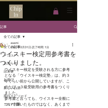
記事
全ての記事
asami
全ての記事
2021年3月31日
読了時間: 1分
ウイスキー検定用参考書を
メニュー
つくりました。
お知らせ
ウイスキー検定を受験される方に参考
出来事
となる「ウイスキー検定塾」は、約３
お遊び
年くらい前から公開していますが、こ
のたび、３級受験用の参考書をつくり
新しいお酒
ました。
面白エピソード
参考書と言っても、ウイスキー全般に
ついて書いたものではなく、あくまで
コロナ対策